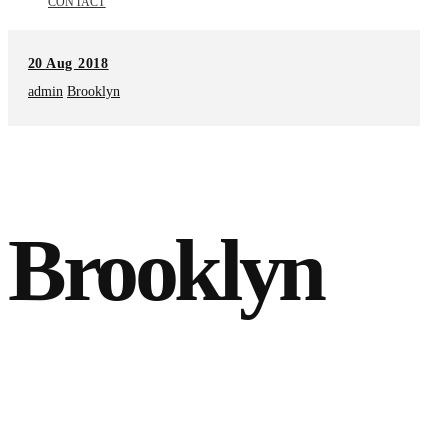
CONTACT
20
Aug 2018
admin
Brooklyn
August 20, 2018
admin
Brooklyn
Lorem ipsum dolor sit amet, consetetur sadipscing elitr, sed diam nonumy
eirmod tempor invidunt ut labore et dolore magna aliquyam erat, sed diam