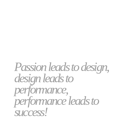
voluptua. At vero eos et accusam et justo duo dolores et ea rebum. Stet clita
kasd gubergren, no sea takimata sanctus est Lorem ipsum dolor sit amet.
Lorem ipsum dolor sit amet, consetetur sadipscing elitr, sed diam nonumy
eirmod tempor invidunt ut labore et dolore magna aliquyam erat, sed diam
voluptua. At vero eos et accusam et justo duo dolores et ea rebum. Stet clita
kasd gubergren, no sea takimata sanctus est Lorem ipsum dolor sit amet.
Passion leads to design,
design leads to
performance,
performance leads to
success!